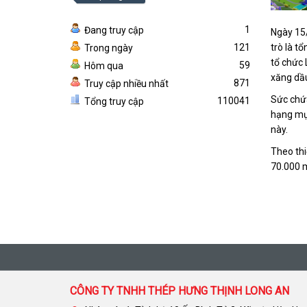
1
Đang truy cập
Ngày 15/
trò là t
121
Trong ngày
tổ chức 
59
Hôm qua
xăng dầu
871
Truy cập nhiều nhất
Sức chứa
110041
Tổng truy cập
hạng mu
này.
Theo thi
70.000 m
CÔNG TY TNHH THÉP HƯNG THỊNH LONG AN