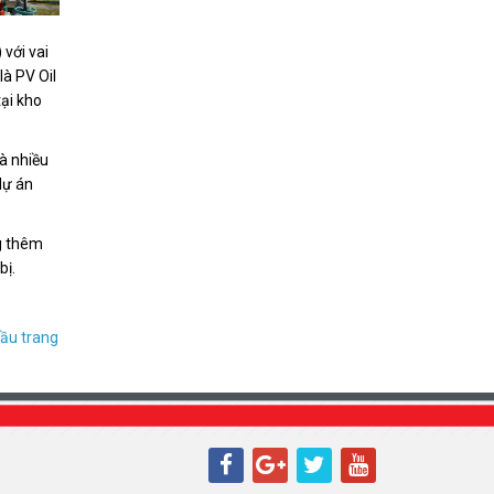
với vai
là PV Oil
ại kho
 nhiều
dự án
g thêm
bị.
ầu trang