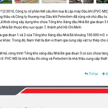
12/2010, Công ty cổ phần Kết cấu Kim loại & Lắp máy Dầu khí (PVC-MS) 
ổng thầu và Công ty thương mại Dầu khí Petechim đã cùng với chủ đầu tư 
Lễ Khởi công xây dựng kho chứa Tổng kho Xăng dầu Nhà Bè giai đoạn 3 t
 Nhà Bè thuộc khu vực quận 7, thành phố Hồ Chí Minh.
 giai đoạn 1 và 2 của Tổng kho Xăng dầu Nhà Bè khoảng 100.000 m3. và
̣c khác. Trong đó, Nam Việt là đơn vị tham gia cung cấp vật tư thép cho 
ết kế, công trình Tổng kho xăng dầu Nhà Bè giai đoạn 3 có sức chứa tăn
3. PVC-MS là nhà thầu thi công và Petechim là nhà thầu cung cấp thiết 
Trở lại
Đ