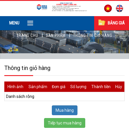
MENU
BẢNG GIÁ
TRANG CHỦ
SẢN PHẨM
THÔNG TIN GIỎ HÀNG
Thông tin giỏ hàng
Hình ảnh
Sản phẩm
Đơn giá
Số lượng
Thành tiền
Hủy
Danh sách rỗng
Tiếp tục mua hàng