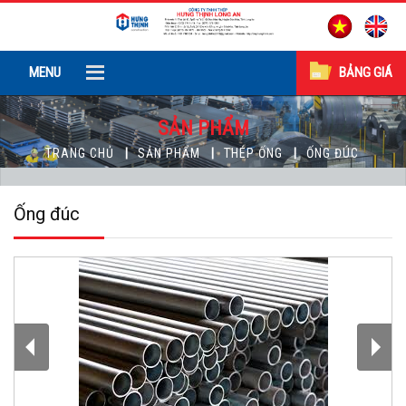
MENU
BẢNG GIÁ
SẢN PHẨM
TRANG CHỦ
SẢN PHẨM
THÉP ỐNG
ỐNG ĐÚC
Ống đúc