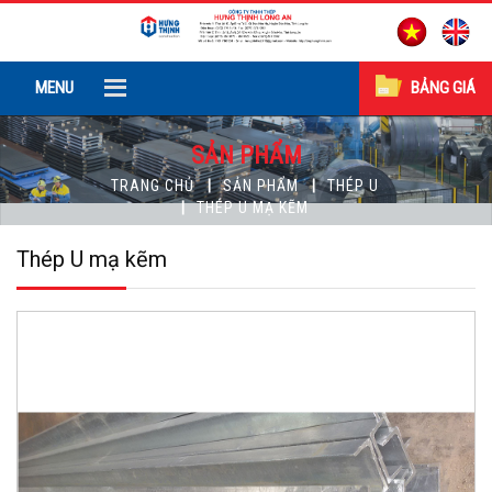
MENU
BẢNG GIÁ
SẢN PHẨM
TRANG CHỦ
SẢN PHẨM
THÉP U
THÉP U MẠ KẼM
Thép U mạ kẽm