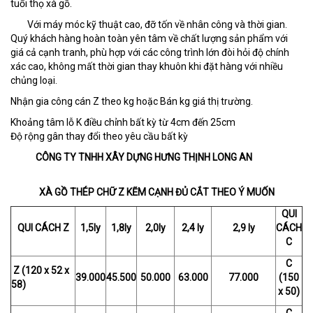
tuổi thọ xà gồ.
Với máy móc kỹ thuật cao, đỡ tốn về nhân công và thời gian.
Quý khách hàng hoàn toàn yên tâm về chất lượng sản phẩm với
giá cả cạnh tranh, phù hợp với các công trình lớn đòi hỏi độ chính
xác cao, không mất thời gian thay khuôn khi đặt hàng với nhiều
chủng loại.
Nhận gia công cán Z theo kg hoặc Bán kg giá thị trường.
Khoảng tâm lỗ K điều chỉnh bất kỳ từ 4cm đến 25cm
Độ rộng gân thay đổi theo yêu cầu bất kỳ
CÔNG TY TNHH XÂY DỰNG HƯNG THỊNH LONG AN
XÀ GỒ THÉP CHỮ Z KẼM CẠNH ĐỦ CẮT THEO Ý MUỐN
QUI
QUI CÁCH Z
1,5ly
1,8ly
2,0ly
2,4 ly
2,9 ly
CÁCH
C
C
Z (120 x 52 x
39.000
45.500
50.000
63.000
77.000
(150
58)
x 50)
C