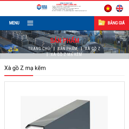
MENU
BẢNG GIÁ
SẢN PHẨM
TRANG CHỦ
SẢN PHẨM
XÀ GỒ Z
XÀ GỒ Z MẠ KẼM
Xà gồ Z mạ kẽm