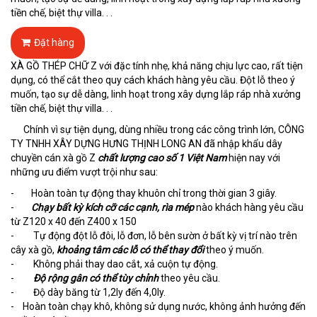
tiền chế, biệt thự villa. . .
Đặt hàng
XÀ GỒ THÉP CHỮ Z với đặc tính nhẹ, khả năng chịu lực cao, rất tiện
dụng, có thể cắt theo quy cách khách hàng yêu cầu. Đột lỗ theo ý
muốn, tạo sự dễ dàng, linh hoạt trong xây dựng lắp ráp nhà xưởng
tiền chế, biệt thự villa. . .
Chính vì sự tiện dụng, dùng nhiều trong các công trình lớn, CÔNG
TY TNHH XÂY DỰNG HƯNG THỊNH LONG AN đã nhập khẩu dây
chuyền cán xà gồ Z
chất lượng cao số 1 Việt Nam
hiện nay với
những ưu điểm vượt trội như sau:
- Hoàn toàn tự động thay khuôn chỉ trong thời gian 3 giây.
-
Chạy bất kỳ kích cỡ các cạnh, rìa mép
nào khách hàng yêu cầu
từ Z120 x 40 đến Z400 x 150
- Tự động đột lỗ đôi, lỗ đơn, lỗ bên sườn ở bất kỳ vị trí nào trên
cây xà gồ,
khoảng tâm các lỗ có thể thay đổi
theo ý muốn.
- Không phải thay dao cắt, xả cuộn tự động.
-
Độ rộng gân có thể tùy chỉnh
theo yêu cầu.
- Độ dày băng từ 1,2ly đến 4,0ly.
- Hoàn toàn chạy khô, không sử dụng nước, không ảnh hưởng đến