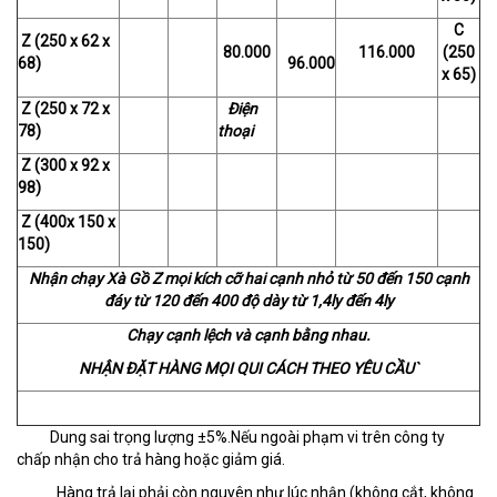
C
Z (250 x 62 x
80.000
116.000
(250
68)
96.000
x 65)
Z (250 x 72 x
Điện
78)
thoại
Z (300 x 92 x
98)
Z (400x 150 x
150)
Nhận chạy Xà Gồ Z mọi kích cỡ hai cạnh nhỏ từ 50 đến 150 cạnh
đáy từ 120 đến 400 độ dày từ 1,4ly đến 4ly
Chạy cạnh lệch và cạnh bằng nhau.
NHẬN ĐẶT HÀNG MỌI QUI CÁCH THEO YÊU CẦU`
Dung sai trọng lượng ±5%.Nếu ngoài phạm vi trên công ty
chấp nhận cho trả hàng hoặc giảm giá.
Hàng trả lại phải còn nguyên như lúc nhận (không cắt, không