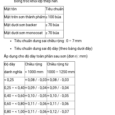
bong tróc khỏi lớp thép nền.
Mặt tôn
Tiêu chuẩn
Mặt trên sơn thành phẩm
≥ 100 búa
Mặt dưới sơn backer
≥ 70 búa
Mặt dưới sơn monocoat
≥ 70 búa
Tiêu chuẩn dung sai chiều rộng : 0 ÷ 7 mm
Tiêu chuẩn dung sai độ dày (theo bảng dưới đây)
Áp dụng cho độ dày toàn phần sau sơn (đơn rị : mm)
Độ dày
Chiều rộng
Chiều rộng từ
danh nghĩa
< 1000 mm
1000 ÷ 1250 mm
< 0,25
+ 0,08 / - 0,03
+ 0,08 / - 0,03
0,25 ÷ < 0,40
+ 0,09 / - 0,04
+ 0,09 / - 0,04
0,40 ÷ < 0,60
+ 0,10 / - 0,05
+ 0,10 / - 0,05
0,60 ÷ < 0,80
+ 0,11 / - 0,06
+ 0,11 / - 0,06
0,80 ÷ < 1,00
+ 0,11 / - 0,06
+ 0,12 / - 0,07