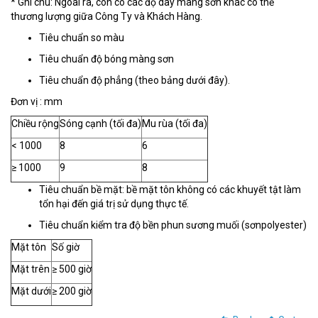
* Ghi chú: Ngoài ra, còn có các độ dày màng sơn khác có thể
thương lượng giữa Công Ty và Khách Hàng.
Tiêu chuẩn so màu
Tiêu chuẩn độ bóng màng sơn
Tiêu chuẩn độ phẳng (theo bảng dưới đây).
Đơn vị : mm
Chiều rộng
Sóng cạnh (tối đa)
Mu rùa (tối đa)
< 1000
8
6
≥ 1000
9
8
Tiêu chuẩn bề mặt: bề mặt tôn không có các khuyết tật làm
tổn hại đến giá trị sử dụng thực tế.
Tiêu chuẩn kiểm tra độ bền phun sương muối (sơnpolyester)
Mặt tôn
Số giờ
Mặt trên
≥ 500 giờ
Mặt dưới
≥ 200 giờ