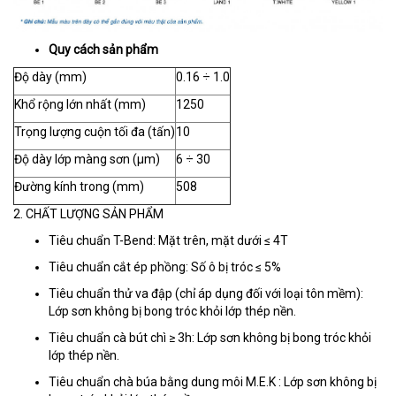
Quy cách sản phẩm
Độ dày (mm)
0.16 ÷ 1.0
Khổ rộng lớn nhất (mm)
1250
Trọng lượng cuộn tối đa (tấn)
10
Độ dày lớp màng sơn (µm)
6 ÷ 30
Đường kính trong (mm)
508
2. CHẤT LƯỢNG SẢN PHẨM
Tiêu chuẩn T-Bend: Mặt trên, mặt dưới ≤ 4T
Tiêu chuẩn cắt ép phồng: Số ô bị tróc ≤ 5%
Tiêu chuẩn thử va đập (chỉ áp dụng đối với loại tôn mềm):
Lớp sơn không bị bong tróc khỏi lớp thép nền.
Tiêu chuẩn cà bút chì ≥ 3h: Lớp sơn không bị bong tróc khỏi
lớp thép nền.
Tiêu chuẩn chà búa bằng dung môi M.E.K : Lớp sơn không bị